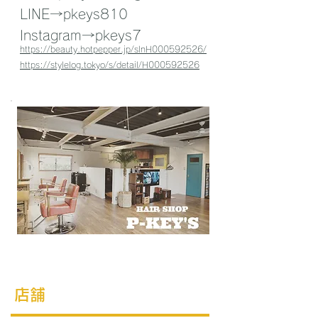
LINE→pkeys810
Instagram→pkeys7
https://beauty.hotpepper.jp/slnH000592526/
https://stylelog.tokyo/s/detail/H000592526
​店舗