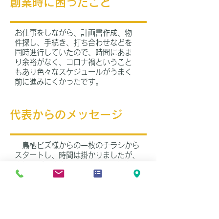
​創業時に困ったこと
お仕事をしながら、計画書作成、物
件探し、手続き、打ち合わせなどを
同時進行していたので、時間にあま
り余裕がなく、コロナ禍ということ
もあり色々なスケジュールがうまく
前に進みにくかったです。
​代表からのメッセージ
鳥栖ビズ様からの一枚のチラシから
スタートし、時間は掛かりましたが、
鳥栖ビズの先生、周りの方々の温かい
支えとご協力により目標のお店を
Openする事ができました！
ココロより感謝申し上げます。
創業にあたり、分からない事や決め
なくてはいけない事が沢山出てくると