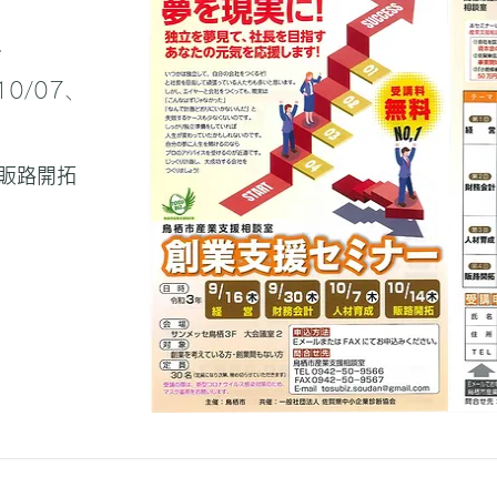
ー
10/07、
販路開拓