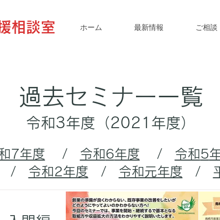
援相談室
ホーム
最新情報
ご相談
​過去セミナー一覧
令和3年度（2021年度）
和7年度
/
令和
​6
年度
/
令和
​5
/
令和2年度
/
令和元年度
/